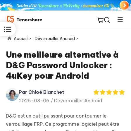
Accueil >
Déverrouiller Android >
Une meilleure alternative à
D&G Password Unlocker :
ReiBoot
4uKey pour Android
for iOS
Par Chloé Blanchet
PDNob
New
2026-08-06 /
Déverrouiller Android
PDF
Editor
D&G est un outil puissant pour contourner le
iAnyGo
verrouillage FRP. Ce programme logiciel peut être