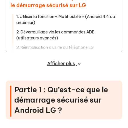
le démarrage sécurisé sur LG
1. Utiliser la fonction « Motif oublié » (Android 4.4 ou
antérieur)
2. Déverrouillage via les commandes ADB
(utilisateurs avancés)
3. Réinitialisation d'usine du téléphone LG
4. Contournement via Localiser mon appareil
Afficher plus
5. Contournement via le mode sans échec
Partie 4 : FAQ sur le démarrage
sécurisé LG
Partie 1 : Qu’est-ce que le
démarrage sécurisé sur
Android LG ?