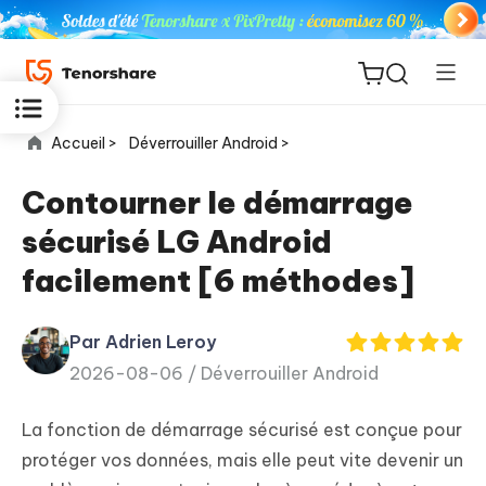
Accueil >
Déverrouiller Android >
Contourner le démarrage
sécurisé LG Android
ReiBoot
facilement [6 méthodes]
for iOS
Par Adrien Leroy
PDNob
New
2026-08-06 /
Déverrouiller Android
PDF
Editor
La fonction de démarrage sécurisé est conçue pour
iAnyGo
protéger vos données, mais elle peut vite devenir un