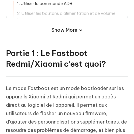
1. Utiliser la commande ADB
2. Utiliser les boutons d’alimentation et de volume
bas
Show More
Partie 4 : Astuce : Comment
déverrouiller un Xiaomi/Redmi verrouillé
Partie 1 : Le Fastboot
Conclusion
Redmi/Xiaomi c'est quoi?
Le mode Fastboot est un mode bootloader sur les
appareils Xiaomi et Redmi qui permet un accès
direct au logiciel de l'appareil. Il permet aux
utilisateurs de flasher un nouveau firmware,
d'ajouter des personnalisations supplémentaires, de
résoudre des problèmes de démarrage, et bien plus