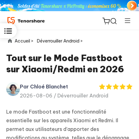
Accueil >
Déverrouiller Android >
Tout sur le Mode Fastboot
sur Xiaomi/Redmi en 2026
ReiBoot
for iOS
Par Chloé Blanchet
2026-08-06 /
Déverrouiller Android
PDNob
New
PDF
Le mode Fastboot est une fonctionnalité
Editor
essentielle sur les appareils Xiaomi et Redmi. Il
permet aux utilisateurs d’apporter des
iAnyGo
modifications au système, telles que le dépannage