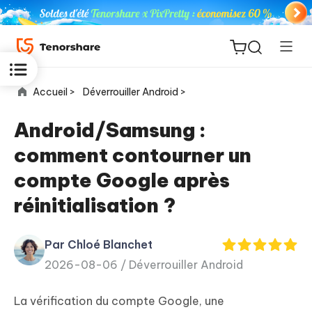
Accueil >
Déverrouiller Android >
Android/Samsung :
comment contourner un
ReiBoot
compte Google après
for iOS
réinitialisation ?
PDNob
New
PDF
Par Chloé Blanchet
Editor
2026-08-06 /
Déverrouiller Android
iAnyGo
La vérification du compte Google, une