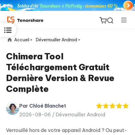
Accueil >
Déverrouiller Android >
Chimera Tool
Téléchargement Gratuit
ReiBoot
Dernière Version & Revue
for iOS
Complète
PDNob
New
PDF
Par Chloé Blanchet
Editor
2026-08-06 /
Déverrouiller Android
iAnyGo
Verrouillé hors de votre appareil Android ? Ou peut-