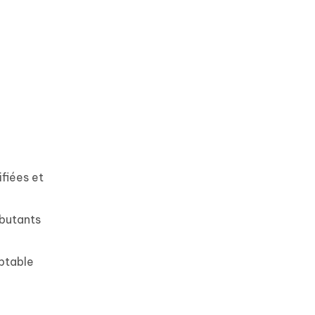
fiées et
ébutants
aptable