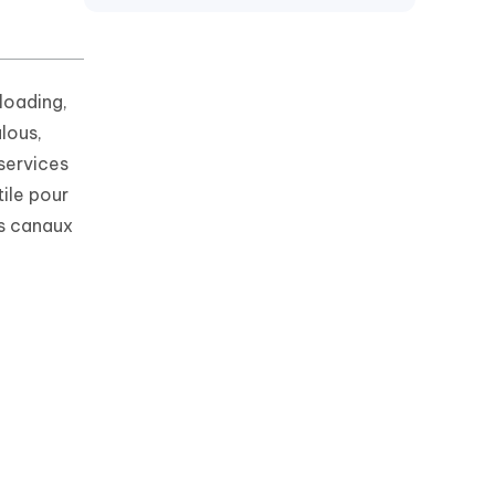
eloading,
lous,
services
ile pour
es canaux