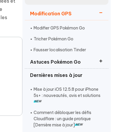
iées et
Regarder maintenant
étonnantes
ue
Modification GPS
Commencer
 les
Modifier GPS Pokémon Go
Plus de conseils utiles
Tricher Pokémon Go
Fausser localisation Tinder
Astuces Pokémon Go
Plus de conseils utiles
Dernières mises à jour
Utiliser Pokémon Go Plus Plus
Triche Pokémon Go Super Bonbons
Mise à jour iOS 12.5.8 pour iPhone
5s+ : nouveautés, avis et solutions
Problème RA Pokémon Go
Comment débloquer les défis
Cloudflare : un guide pratique
[Dernière mise à jour]