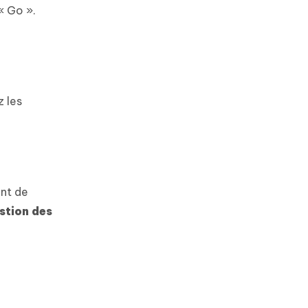
« Go ».
z les
ant de
estion des