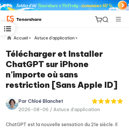
Accueil >
Astuce d'application >
Télécharger et Installer
ChatGPT sur iPhone
ReiBoot
n'importe où sans
for iOS
restriction [Sans Apple ID]
PDNob
New
PDF
Par Chloé Blanchet
Editor
2026-08-06 /
Astuce d'application
iAnyGo
ChatGPT est la nouvelle sensation du 21e siècle. Il