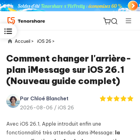
Accueil >
iOS 26 >
Comment changer l'arrière-
plan iMessage sur iOS 26.1
ReiBoot
(Nouveau guide complet)
for iOS
Par Chloé Blanchet
PDNob
New
2026-08-06 /
iOS 26
PDF
Editor
Avec iOS 26.1, Apple introduit enfin une
iAnyGo
fonctionnalité très attendue dans iMessage:
la