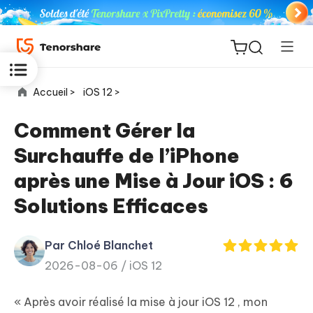
Accueil >
iOS 12 >
Comment Gérer la
Surchauffe de l’iPhone
ReiBoot
après une Mise à Jour iOS : 6
for iOS
Solutions Efficaces
PDNob
New
PDF
Par Chloé Blanchet
Editor
2026-08-06 /
iOS 12
iAnyGo
« Après avoir réalisé la mise à jour iOS 12 , mon