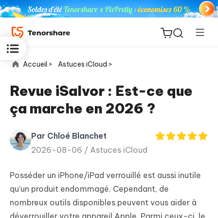
Accueil >
Astuces iCloud >
Revue iSalvor : Est-ce que
ça marche en 2026 ?
ReiBoot
for iOS
Par Chloé Blanchet
2026-08-06 /
Astuces iCloud
PDNob
New
PDF
Posséder un iPhone/iPad verrouillé est aussi inutile
Editor
qu'un produit endommagé. Cependant, de
nombreux outils disponibles peuvent vous aider à
iAnyGo
déverrouiller votre appareil Apple. Parmi ceux-ci, le