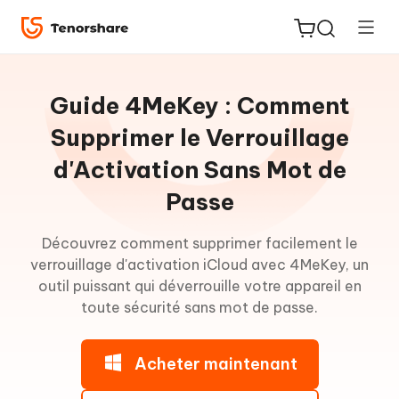
Guide
pour
Guide 4MeKey : Comment
Win
Supprimer le Verrouillage
d'Activation Sans Mot de
Supprimer
ReiBoot
le
Passe
for iOS
verrou
iCloud
Découvrez comment supprimer facilement le
PDNob
verrouillage d'activation iCloud avec 4MeKey, un
Partie
New
PDF
1:
outil puissant qui déverrouille votre appareil en
Editor
iOS
toute sécurité sans mot de passe.
12.0-
iOS
iAnyGo
14.8.1
Acheter maintenant
[Win/Mac]