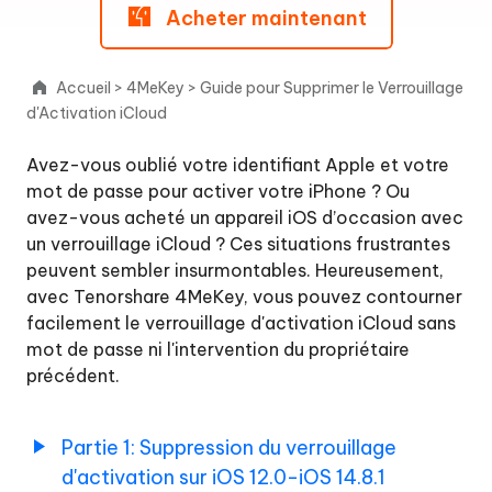
Acheter maintenant
Partie
2:
iOS
15.0-
Accueil
>
4MeKey
>
Guide pour Supprimer le Verrouillage
iOS
d'Activation iCloud
15.7.3
[Win/Mac]
Avez-vous oublié votre identifiant Apple et votre
mot de passe pour activer votre iPhone ? Ou
Partie
avez-vous acheté un appareil iOS d’occasion avec
3:
un verrouillage iCloud ? Ces situations frustrantes
iOS
peuvent sembler insurmontables. Heureusement,
16.0-
iOS
avec Tenorshare 4MeKey, vous pouvez contourner
16.7
facilement le verrouillage d'activation iCloud sans
[Win/Mac]
mot de passe ni l'intervention du propriétaire
précédent.
Désactiver
Localiser
Partie 1: Suppression du verrouillage
mon
iPhone
d'activation sur iOS 12.0-iOS 14.8.1