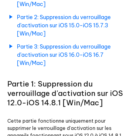
[Win/Mac]
Déverrouiller
Partie 2: Suppression du verrouillage
l'identifiant
Apple
d'activation sur iOS 15.0-iOS 15.7.3
[Win/Mac]
Désactiver
le
Partie 3: Suppression du verrouillage
son
d'activation sur iOS 16.0-iOS 16.7
de
[Win/Mac]
la
caméra
Partie 1: Suppression du
verrouillage d'activation sur iOS
12.0-iOS 14.8.1 [Win/Mac]
Cette partie fonctionne uniquement pour
supprimer le verrouillage d'activation sur les
appareils fonctionnant sous iOS 12.0 à iOS 14.8.1,