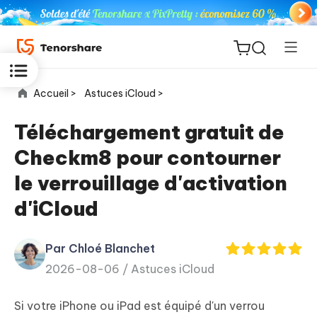
Accueil >
Astuces iCloud >
Téléchargement gratuit de
Checkm8 pour contourner
ReiBoot
le verrouillage d'activation
for iOS
d'iCloud
PDNob
New
PDF
Par Chloé Blanchet
Editor
2026-08-06 /
Astuces iCloud
iAnyGo
Si votre iPhone ou iPad est équipé d'un verrou