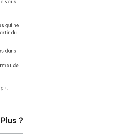
ue vous
es qui ne
artir du
ns dans
ermet de
p+,
Plus ?