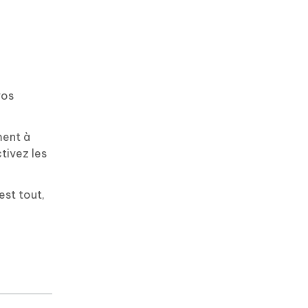
vos
ment à
ctivez les
est tout,