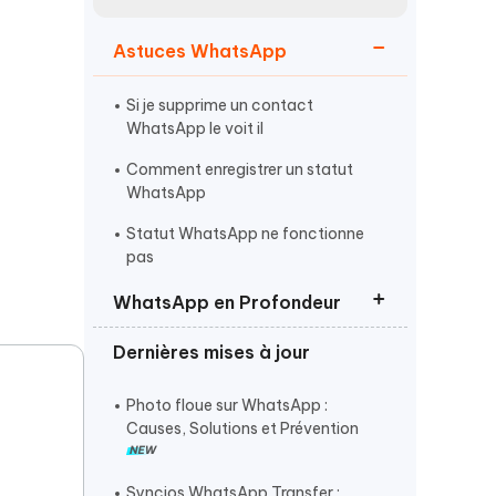
Regarder maintenant
étonnantes
Astuces WhatsApp
Commencer
Si je supprime un contact
Plus de conseils utiles
WhatsApp le voit il
Comment enregistrer un statut
WhatsApp
Statut WhatsApp ne fonctionne
pas
Plus de conseils utiles
WhatsApp en Profondeur
Dernières mises à jour
Mode Silencieux WhatsApp
Désinstallation WhatsApp
Photo floue sur WhatsApp :
Causes, Solutions et Prévention
Message éphémères WhatsApp
Syncios WhatsApp Transfer :