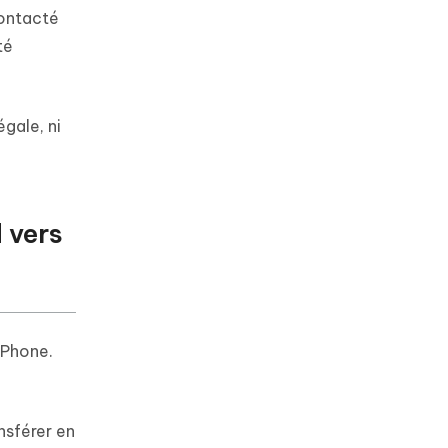
contacté
té
égale, ni
 vers
iPhone.
nsférer en