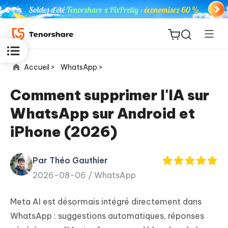
Accueil >
WhatsApp >
Comment supprimer l'IA sur
WhatsApp sur Android et
ReiBoot
iPhone (2026)
for iOS
Par Théo Gauthier
PDNob
New
2026-08-06 /
WhatsApp
PDF
Editor
Meta AI est désormais intégré directement dans
iAnyGo
WhatsApp : suggestions automatiques, réponses