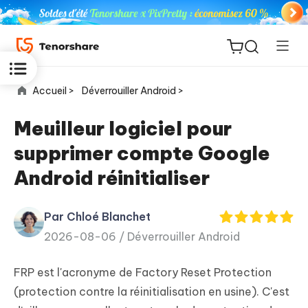
Accueil >
Déverrouiller Android >
Meuilleur logiciel pour
supprimer compte Google
ReiBoot
Android réinitialiser
for iOS
Par Chloé Blanchet
PDNob
New
2026-08-06 /
Déverrouiller Android
PDF
Editor
FRP est l'acronyme de Factory Reset Protection
iAnyGo
(protection contre la réinitialisation en usine). C'est