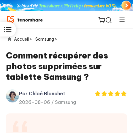
Accueil >
Samsung >
Comment récupérer des
photos supprimées sur
ReiBoot
tablette Samsung ?
for iOS
Par Chloé Blanchet
PDNob
New
2026-08-06 /
Samsung
PDF
Editor
iAnyGo