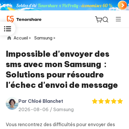
Accueil >
Samsung >
Impossible d'envoyer des
sms avec mon Samsung：
ReiBoot
Solutions pour résoudre
for iOS
l'échec d'envoi de message
PDNob
New
PDF
Par Chloé Blanchet
Editor
2026-08-06 /
Samsung
iAnyGo
Vous rencontrez des difficultés pour envoyer des