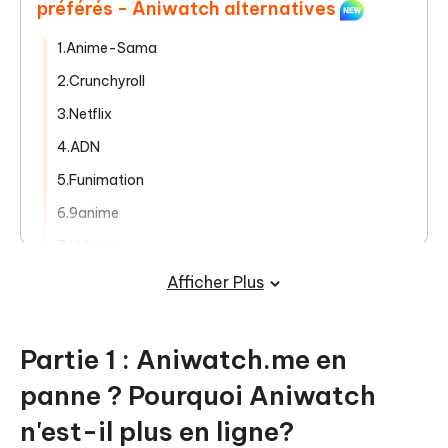
préférés - Aniwatch alternatives
1.Anime-Sama
2.Crunchyroll
3.Netflix
4.ADN
5.Funimation
6.9anime
7.HiAnime
8.ANIMELAND
Afficher Plus
9.VOSTFREE.WS
Partie 3 : Améliorez votre Expérience
Partie 1 : Aniwatch.me en
de Visionnage avec Tenorshare Phone
panne ? Pourquoi Aniwatch
Mirror
n'est-il plus en ligne?