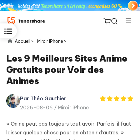
Accueil >
Miroir iPhone >
Les 9 Meilleurs Sites Anime
Gratuits pour Voir des
ReiBoot
Animes
for iOS
Par Théo Gauthier
PDNob
New
2026-08-06 /
Miroir iPhone
PDF
Editor
« On ne peut pas toujours tout avoir. Parfois, il faut
iAnyGo
laisser quelque chose pour en obtenir d'autres. »