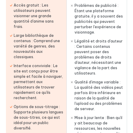
Accès gratuit : Les
Problèmes de publicité :
utilisateurs peuvent
Étant une plateforme
visionner une grande
gratuite, il y a souvent des
quantité d'anime sans
publicités qui peuvent
frais.
perturber l'expérience de
visionnage.
Large bibliothèque de
contenus : Comprend une
Légalité et droits d'auteur
variété de genres, des
: Certains contenus
nouveautés aux
peuvent poser des
classiques.
problèmes de droits
d'auteur, nécessitant une
Interface conviviale : Le
vigilance de la part des
site est conçu pour être
utilisateurs.
simple et facile à naviguer,
permettant aux
Qualité d'image variable :
utilisateurs de trouver
La qualité des vidéos peut
rapidement ce qu'ils
parfois être inférieure en
recherchent.
raison de la qualité de
l'upload ou des problèmes
Options de sous-titrage :
de serveur.
Supporte plusieurs langues
de sous-titres, ce qui est
Mise à jour lente : Bien qu'il
idéal pour un public
y ait beaucoup de
diversifié.
ressources, les nouvelles