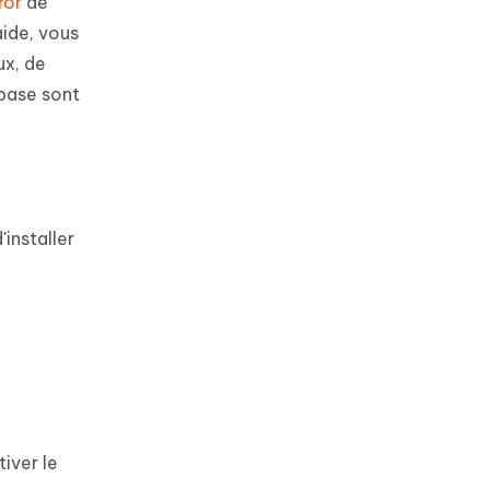
ror
de
aide, vous
ux, de
 base sont
installer
iver le