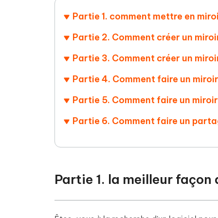
Supprimer les fichiers en double grâce à
Nettoyer
4DDiG - Windows Data Recovery
4DDiG 
OCR et conversion de PDF en ligne
Outil Gr
l'IA
clic
Partie 1. comment mettre en miro
gratuite
Récupérer les fichiers supprimés sur
Récupére
Windows
Mac
Tenors
2.0.0
Partie 2. Comment créer un miroi
Mobile
Tenorshare AI PDF
Transfor
Résumer des documents PDF avec l'IA
en diag
Voir tous les produits
Partie 3. Comment créer un miroi
iAnyGo- iOS APP
iAnyGo
Changer l'emplacement de l'iPhone sans
Changer 
Partie 4. Comment faire un miroi
PC
Partie 5. Comment faire un miroi
UltData for Android APP
Cleanu
Récupérer des données Android sans PC
Nettoyer
Partie 6. Comment faire un part
Partie 1. la meilleur faço