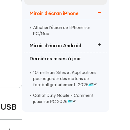
Regarder maintenant
étonnantes
Miroir d'écran iPhone
Commencer
Afficher l'écran de l'iPhone sur
Plus de conseils utiles
PC/Mac
Miroir d'écran Android
Dernières mises à jour
Mettre en miroir Xiaomi sur TV
Caster android sur Apple TV
10 meilleurs Sites et Applications
Plus de conseils utiles
pour regarder des matchs de
Partager écran téléphone sur PC
football gratuitement-2026
via USB
Call of Duty Mobile - Comment
jouer sur PC 2026
a USB