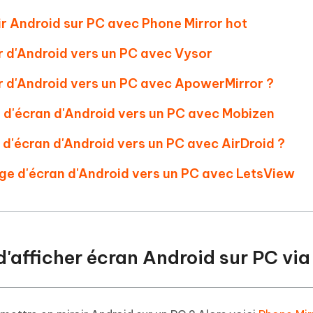
 et optimiser votre Mac en un
- Mac Data Recovery
atuit de Retouche Photo d'IA
Transformer le contenu IA en texte
ir Android sur PC avec Phone Mirror
hot
naturel
r les fichiers supprimés sur
New
hare AI Diagrimo
r d'Android vers un PC avec Vysor
Tenorshare AI Writer
mez instantanément du texte
ramme
New
Écriver plus intelligemment et plus
r d'Android vers un PC avec ApowerMirror ?
 - Faux GPS Android APP
iCareFone Transfer APP
rapidement avec l'IA
l'emplacement Android sans PC
Transférer le chat WhatsApp
r d'écran d'Android vers un PC avec Mobizen
Android/iPhone
r d'écran d'Android vers un PC avec AirDroid ?
p Pro APP
 l'iPhone avec AI gratuitement
age d'écran d'Android vers un PC avec LetsView
n d'afficher écran Android sur PC vi