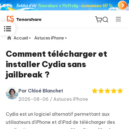
Accueil >
Astuces iPhone >
Comment télécharger et
installer Cydia sans
ReiBoot
jailbreak ?
for iOS
Par Chloé Blanchet
PDNob
New
2026-08-06 /
Astuces iPhone
PDF
Editor
Cydia est un logiciel alternatif permettant aux
iAnyGo
utilisateurs d'iPhone et d'iPad de télécharger des