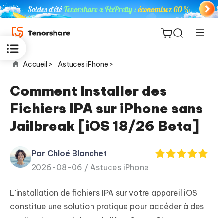
Accueil >
Astuces iPhone >
Comment Installer des
Fichiers IPA sur iPhone sans
ReiBoot
Jailbreak [iOS 18/26 Beta]
for iOS
Par Chloé Blanchet
PDNob
New
2026-08-06 /
Astuces iPhone
PDF
Editor
L'installation de fichiers IPA sur votre appareil iOS
iAnyGo
constitue une solution pratique pour accéder à des