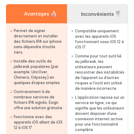
Avantages
Inconvénients
Permet de signer
Compatible uniquement
directement et installer
avec les appareils iOS
des fichiers IPA sur iphone
fonctionnant sous iOS 12 à
sans dépendre d'outils
iOS 17.
tiers.
Comme pour tout outil lié
Installe des outils de
au jailbreak, les
jailbreak populaires (par
utilisateurs peuvent
exemple, Unc0ver,
rencontrer des instabilités
Chimera, Odyssey) en
de l'appareil ou d'autres
quelques étapes simples.
risques si l'outil est utilisé
de manière incorrecte.
Contrairement à de
nombreux services de
L'application repose sur un
fichiers IPA signés, Esign
service en ligne, ce qui
offre une solution gratuite.
signifie que les utilisateurs
doivent disposer d'une
Fonctionne avec des
connexion internet active
appareils iOS allant de iOS
pour une fonctionnalité
12 à iOS 17.
complète.