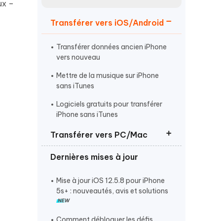
ux –
Regarder maintenant
étonnantes
Transférer vers iOS/Android
Commencer
Transférer données ancien iPhone
Plus de conseils utiles
vers nouveau
Mettre de la musique sur iPhone
sans iTunes
Logiciels gratuits pour transférer
iPhone sans iTunes
Plus de conseils utiles
Transférer vers PC/Mac
Dernières mises à jour
Transférer photos iPhone vers PC
sans câble
Mise à jour iOS 12.5.8 pour iPhone
Transférer les mémos vocaux
5s+ : nouveautés, avis et solutions
iPhone sur Mac
Transférer les contacts iPhone vers
Comment débloquer les défis