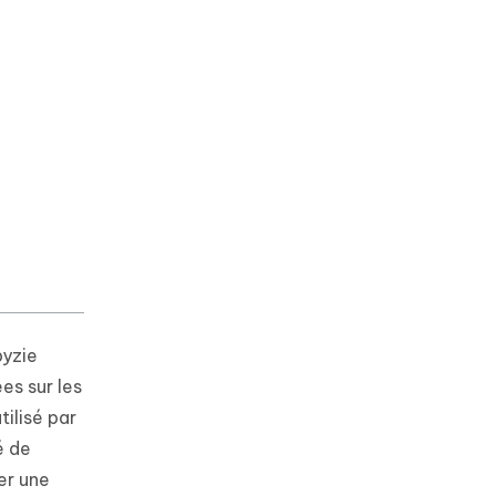
pyzie
es sur les
ilisé par
é de
er une