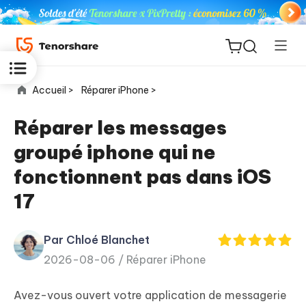
Accueil >
Réparer iPhone >
Réparer les messages
groupé iphone qui ne
ReiBoot
fonctionnent pas dans iOS
for iOS
17
PDNob
New
PDF
Par Chloé Blanchet
Editor
2026-08-06 /
Réparer iPhone
iAnyGo
Avez-vous ouvert votre application de messagerie