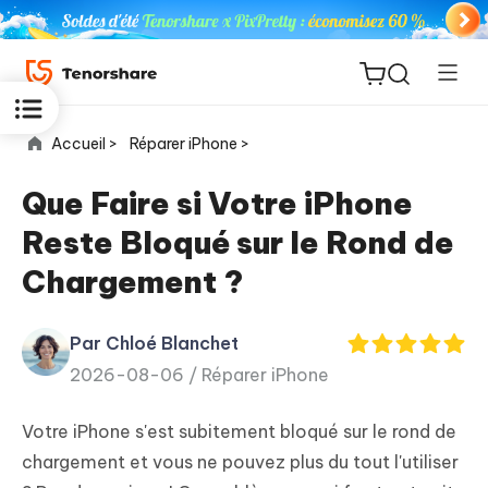
Accueil >
Réparer iPhone >
Que Faire si Votre iPhone
Reste Bloqué sur le Rond de
ReiBoot
Chargement ?
for iOS
Par Chloé Blanchet
PDNob
New
2026-08-06 /
Réparer iPhone
PDF
Editor
Votre iPhone s'est subitement bloqué sur le rond de
iAnyGo
chargement et vous ne pouvez plus du tout l'utiliser