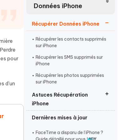
Regarder maintenant
étonnantes
Données iPhone
Commencer
Récupérer Données iPhone
Plus de conseils utiles
Récupérer les contacts supprimés
emière
sur iPhone
 Perdre
Récupérer les SMS supprimés sur
les pour
iPhone
Récupérer les photos supprimées
Plus de conseils utiles
sur iPhone
s d'un
Astuces Récupération
iPhone
ar
Dernières mises à jour
Récupérer les données iPhone avec
écran cassé
FaceTime a disparu de l’iPhone ?
Récupérer les données iPhone après
Guide détaillé pour vous !