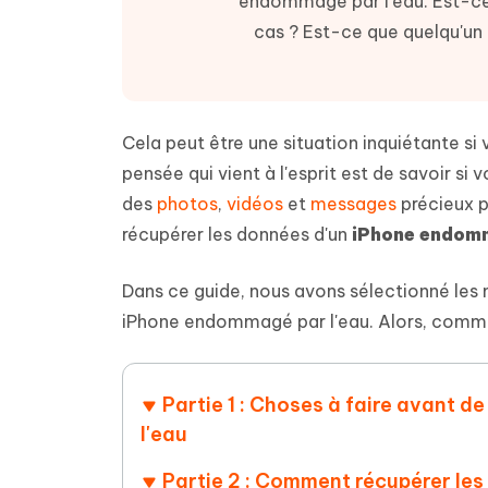
endommagé par l'eau. Est-ce 
Supprimer les fichiers en double grâce à
Nettoyer
4DDiG - Windows Data Recovery
4DDiG 
OCR et conversion de PDF en ligne
Outil Gr
l'IA
clic
cas ? Est-ce que quelqu'un 
gratuite
Récupérer les fichiers supprimés sur
Récupére
Windows
Mac
Tenors
2.0.0
Mobile
Tenorshare AI PDF
Transfor
Résumer des documents PDF avec l'IA
en diag
Voir tous les produits
iAnyGo- iOS APP
iAnyGo
Cela peut être une situation inquiétante s
Changer l'emplacement de l'iPhone sans
Changer 
pensée qui vient à l'esprit est de savoir s
PC
des
photos
,
vidéos
et
messages
précieux p
récupérer les données d'un
iPhone endomm
UltData for Android APP
Cleanu
Récupérer des données Android sans PC
Nettoyer
Dans ce guide, nous avons sélectionné les 
iPhone endommagé par l'eau. Alors, comme
Partie 1 : Choses à faire avant 
l'eau
Partie 2 : Comment récupérer le