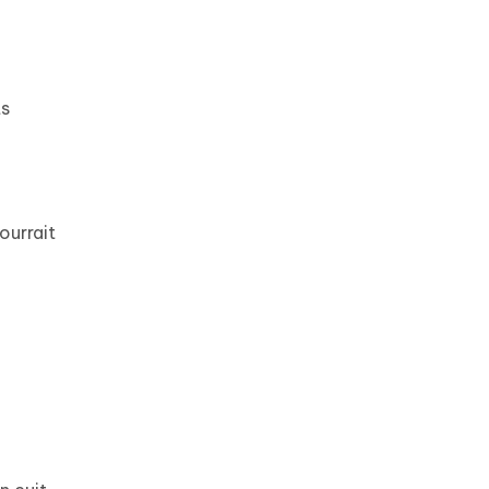
ts
ourrait
: