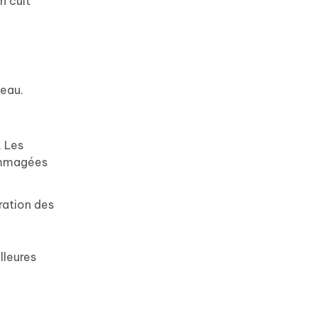
n cuit
'eau.
. Les
dommagées
ration des
lleures