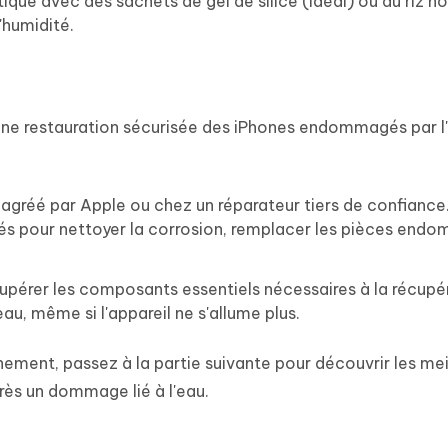
ique avec des sachets de gel de silice (idéal) ou du riz no
'humidité.
 une restauration sécurisée des iPhones endommagés par l
agréé par Apple ou chez un réparateur tiers de confiance
lisés pour nettoyer la corrosion, remplacer les pièces en
upérer les composants essentiels nécessaires à la récupé
, même si l'appareil ne s'allume plus.
nement, passez à la partie suivante pour découvrir les mei
ès un dommage lié à l'eau.