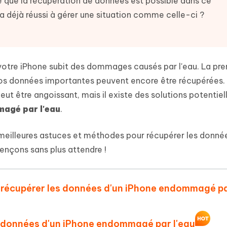
que la récupération de données est possible dans ce
 et optimiser votre Mac en un
- Mac Data Recovery
atuit de Retouche Photo d'IA
Transformer le contenu IA en texte
a déjà réussi à gérer une situation comme celle-ci ?
naturel
r les fichiers supprimés sur
New
hare AI Diagrimo
Tenorshare AI Writer
mez instantanément du texte
ramme
New
Écriver plus intelligemment et plus
 - Faux GPS Android APP
iCareFone Transfer APP
rapidement avec l'IA
i votre iPhone subit des dommages causés par l'eau. La pr
l'emplacement Android sans PC
Transférer le chat WhatsApp
i vos données importantes peuvent encore être récupérées.
Android/iPhone
eut être angoissant, mais il existe des solutions potentiel
agé par l'eau
.
p Pro APP
 l'iPhone avec AI gratuitement
meilleures astuces et méthodes pour récupérer les donnée
nçons sans plus attendre !
de récupérer les données d'un iPhone endommagé p
s données d'un iPhone endommagé par l'eau