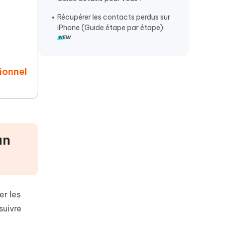
la restauration
Récupérer les contacts perdus sur
Récupérer les données iPhone sans
iPhone (Guide étape par étape)
sauvegarde
ionnel
un
er les
suivre