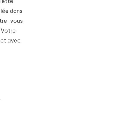
lette
llée dans
tre, vous
 Votre
tact avec
.