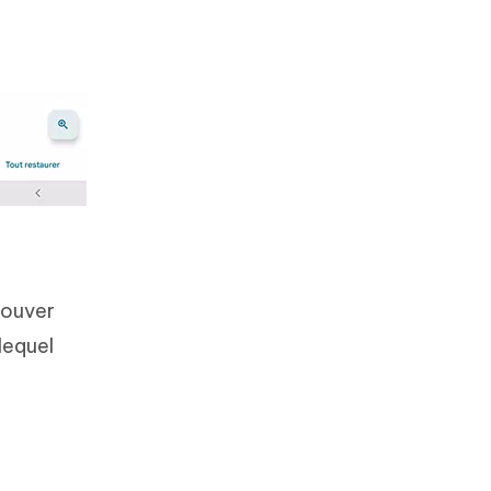
rouver
lequel