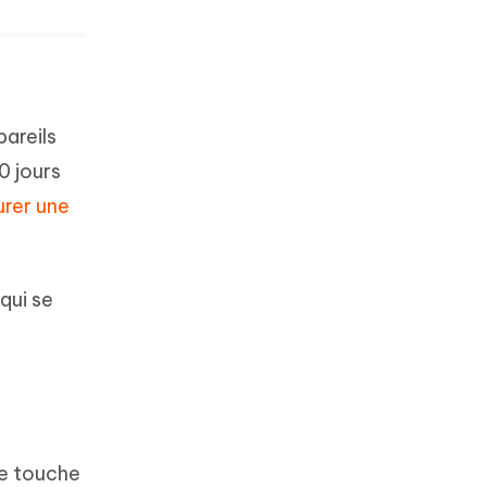
pareils
0 jours
urer une
qui se
re touche