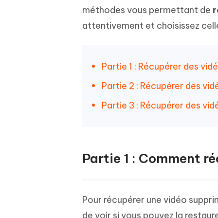
Windows
Mac
Tenors
2.0.0
méthodes vous permettant de
r
Mobile
Tenorshare AI PDF
Transfor
attentivement et choisissez cell
Résumer des documents PDF avec l'IA
en diag
Voir tous les produits
iAnyGo- iOS APP
iAnyGo
Changer l'emplacement de l'iPhone sans
Changer 
PC
Partie 1 : Récupérer des vid
UltData for Android APP
Cleanu
Partie 2 : Récupérer des vid
Récupérer des données Android sans PC
Nettoyer
Partie 3 : Récupérer des vi
Partie 1 : Comment ré
Pour récupérer une vidéo supprim
de voir si vous pouvez la restau