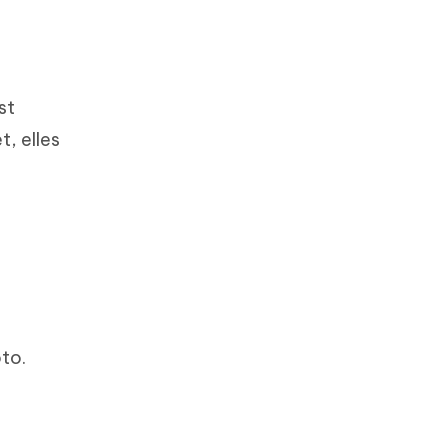
st
t, elles
to.