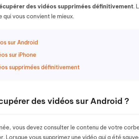
hare AI Diagrimo
écupérer des vidéos supprimées définitivement
. 
Tenorshare AI Writer
mez instantanément du texte
e qui vous convient le mieux.
ramme
New
Écriver plus intelligemment et plus
 - Faux GPS Android APP
iCareFone Transfer APP
rapidement avec l'IA
l'emplacement Android sans PC
Transférer le chat WhatsApp
Android/iPhone
éos sur Android
p Pro APP
éos sur iPhone
 l'iPhone avec AI gratuitement
déos supprimées définitivement
cupérer des vidéos sur Android ?
ée, vous devez consulter le contenu de votre corbei
rer. Lorsque vous supprimez une vidéo qui a été sauv