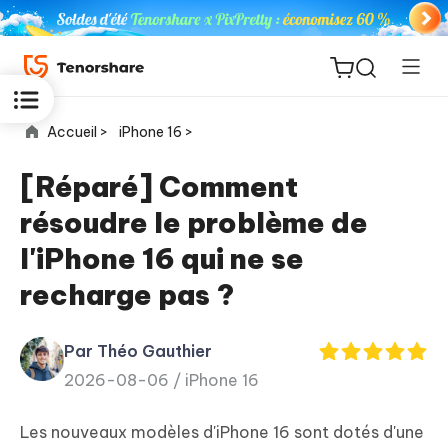
Accueil >
iPhone 16 >
[Réparé] Comment
résoudre le problème de
ReiBoot
l'iPhone 16 qui ne se
for iOS
recharge pas ?
PDNob
New
PDF
Par Théo Gauthier
Editor
2026-08-06 /
iPhone 16
iAnyGo
Les nouveaux modèles d'iPhone 16 sont dotés d'une