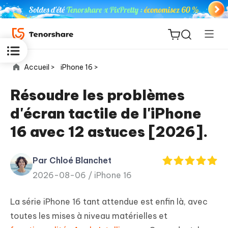
Accueil >
iPhone 16 >
Résoudre les problèmes
d'écran tactile de l'iPhone
ReiBoot
16 avec 12 astuces [2026].
for iOS
Par Chloé Blanchet
PDNob
New
2026-08-06 /
iPhone 16
PDF
Editor
La série iPhone 16 tant attendue est enfin là, avec
iAnyGo
toutes les mises à niveau matérielles et