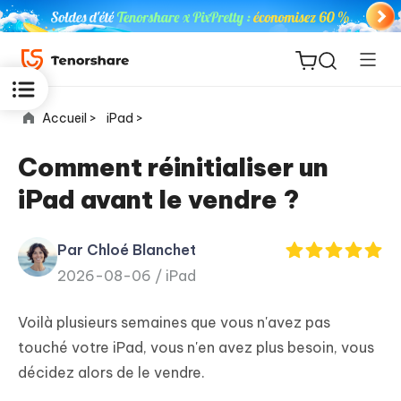
Accueil >
iPad >
Comment réinitialiser un
iPad avant le vendre ?
ReiBoot
for iOS
Par Chloé Blanchet
2026-08-06 /
iPad
PDNob
New
PDF
Voilà plusieurs semaines que vous n'avez pas
Editor
touché votre iPad, vous n'en avez plus besoin, vous
décidez alors de le vendre.
iAnyGo