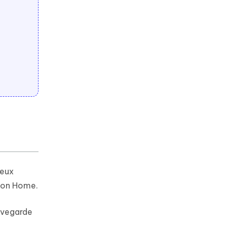
deux
uton Home.
uvegarde