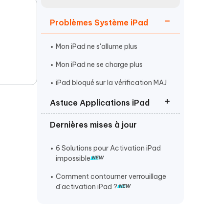
Regarder maintenant
étonnantes
Problèmes Système iPad
Commencer
Mon iPad ne s'allume plus
Plus de conseils utiles
Mon iPad ne se charge plus
iPad bloqué sur la vérification MAJ
Astuce Applications iPad
Plus de conseils utiles
Dernières mises à jour
Réinitialiser l'iPad bloqué sans
iTunes
6 Solutions pour Activation iPad
Comment Jailbreaker l'iPad
impossible
Entrer ou Sortir du mode DFU iPad
Comment contourner verrouillage
d'activation iPad ?