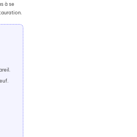
as à se
tauration.
reil.
euf.