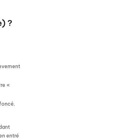
) ?
ièvement
rre «
foncé,
dant
ien entré