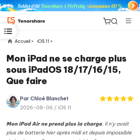
Accueil >
iOS 11 >
Mon iPad ne se charge plus
sous iPadOS 18/17/16/15,
ReiBoot
Que faire
for iOS
Par Chloé Blanchet
PDNob
New
2026-08-06 /
iOS 11
PDF
Editor
Mon iPad Air ne prend plus la charge
. Il n'y avait
iAnyGo
plus de batterie hier après midi et depuis impossible