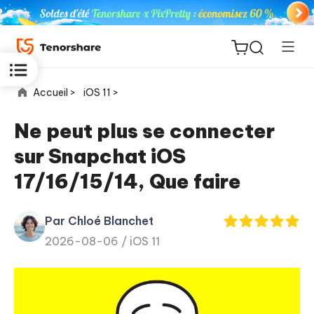
Accueil >
iOS 11 >
Ne peut plus se connecter
sur Snapchat iOS
ReiBoot
17/16/15/14, Que faire
for iOS
Par Chloé Blanchet
PDNob
New
2026-08-06 /
iOS 11
PDF
Editor
iAnyGo