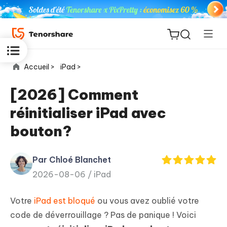
Accueil >
iPad >
[2026] Comment
réinitialiser iPad avec
ReiBoot
bouton?
for iOS
Par Chloé Blanchet
PDNob
New
2026-08-06 /
iPad
PDF
Editor
Votre
iPad est bloqué
ou vous avez oublié votre
iAnyGo
code de déverrouillage ? Pas de panique ! Voici