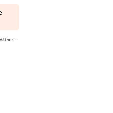
e
r défaut —