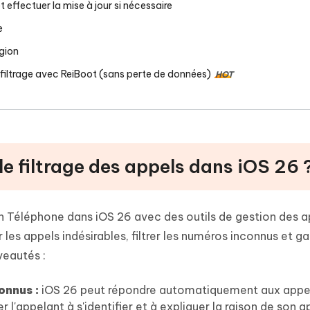
et effectuer la mise à jour si nécessaire
e
égion
 filtrage avec ReiBoot (sans perte de données)
HOT
 le filtrage des appels dans iOS 26 
on Téléphone dans iOS 26 avec des outils de gestion des a
r les appels indésirables, filtrer les numéros inconnus et g
veautés :
onnus :
iOS 26 peut répondre automatiquement aux appe
l'appelant à s'identifier et à expliquer la raison de son a