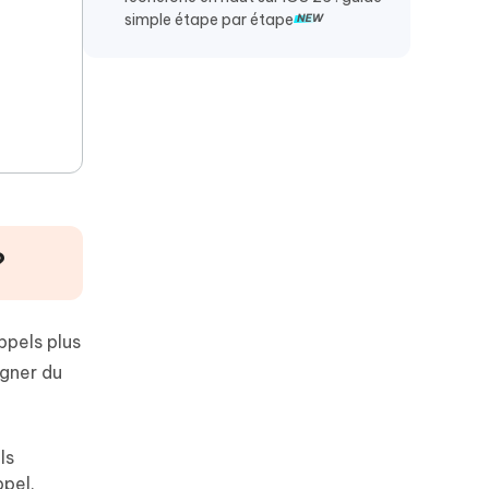
simple étape par étape
?
ppels plus
agner du
ls
ppel.