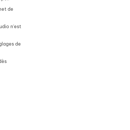
met de
udio n'est
églages de
dès