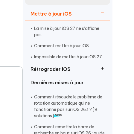
Regarder maintenant
étonnantes
Mettre à jour iOS
Commencer
La mise à jour iOS 27 ne s'affiche
Plus de conseils utiles
pas
Comment mettre à jour iOS
Impossible de mettre à jour iOS 27
Rétrograder iOS
Plus de conseils utiles
Dernières mises à jour
Rétrograder d'iOS 27 vers iOS 26
Revenir à iOS 26 sans iTunes
Comment résoudre le problème de
rotation automatique qui ne
Supprimer ou désinstaller iOS 27
fonctionne pas sur iOS 26.1 ? [9
solutions]
Comment remettre la barre de
recherche en haut sur iOS 26 : guide