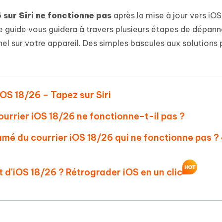
 et optimiser votre Mac en un
- Mac Data Recovery
atuit de Retouche Photo d'IA
Transformer le contenu IA en texte
 sur Siri ne fonctionne pas
après la mise à jour vers iOS
naturel
r les fichiers supprimés sur
New
 Ce guide vous guidera à travers plusieurs étapes de dépan
hare AI Diagrimo
Tenorshare AI Writer
el sur votre appareil. Des simples bascules aux solutions 
mez instantanément du texte
ramme
New
Écriver plus intelligemment et plus
 - Faux GPS Android APP
iCareFone Transfer APP
rapidement avec l'IA
l'emplacement Android sans PC
Transférer le chat WhatsApp
Android/iPhone
iOS 18/26 – Tapez sur Siri
p Pro APP
ourrier iOS 18/26 ne fonctionne-t-il pas ?
 l'iPhone avec AI gratuitement
umé du courrier iOS 18/26 qui ne fonctionne pas ?
t d'iOS 18/26 ? Rétrograder iOS en un clic