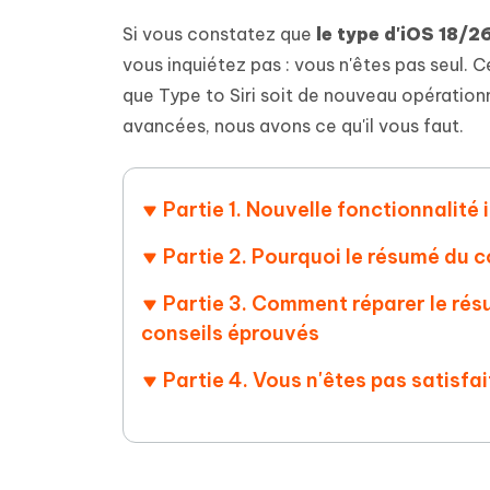
Supprimer les fichiers en double grâce à
Nettoyer
4DDiG - Windows Data Recovery
4DDiG 
OCR et conversion de PDF en ligne
Outil Gr
l'IA
clic
Si vous constatez que
le type d'iOS 18/26
gratuite
Récupérer les fichiers supprimés sur
Récupére
Windows
Mac
vous inquiétez pas : vous n'êtes pas seul.
Tenors
2.0.0
Mobile
Tenorshare AI PDF
que Type to Siri soit de nouveau opérationn
Transfor
Résumer des documents PDF avec l'IA
en diag
Voir tous les produits
avancées, nous avons ce qu'il vous faut.
iAnyGo- iOS APP
iAnyGo
Changer l'emplacement de l'iPhone sans
Changer 
PC
Partie 1. Nouvelle fonctionnalité 
UltData for Android APP
Cleanu
Partie 2. Pourquoi le résumé du c
Récupérer des données Android sans PC
Nettoyer
Partie 3. Comment réparer le rés
conseils éprouvés
Partie 4. Vous n'êtes pas satisfai