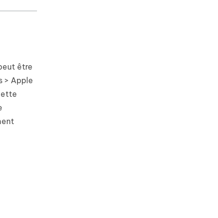
peut être
s > Apple
cette
e
ment