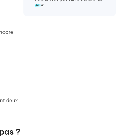
encore
ant deux
 pas ?