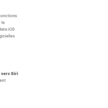
 fonctions
 le
dans iOS
gicielles
vers Siri
ent