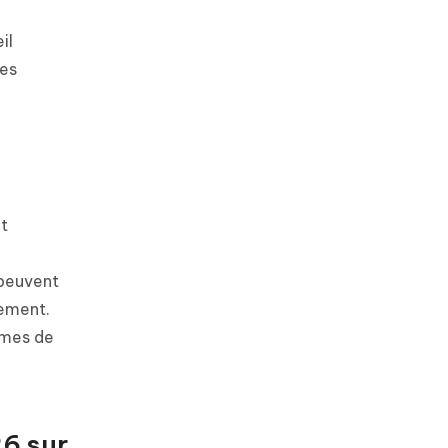
il
des
et
 peuvent
lement.
èmes de
26 sur