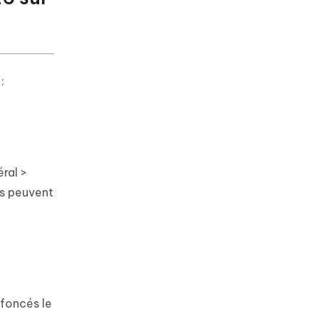
:
ral >
res peuvent
foncés le