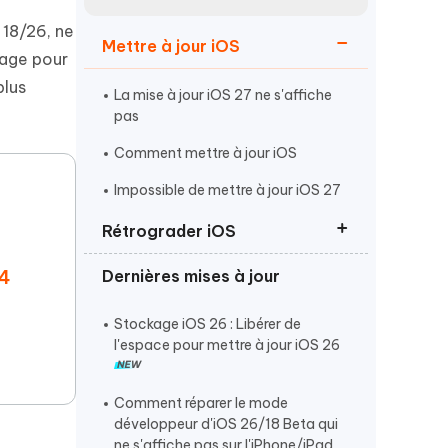
Regarder maintenant
étonnantes
 18/26, ne
Mettre à jour iOS
Commencer
nage pour
plus
La mise à jour iOS 27 ne s'affiche
Plus de conseils utiles
pas
Comment mettre à jour iOS
Impossible de mettre à jour iOS 27
Rétrograder iOS
Plus de conseils utiles
 4
Dernières mises à jour
Rétrograder d'iOS 27 vers iOS 26
Revenir à iOS 26 sans iTunes
Stockage iOS 26 : Libérer de
l'espace pour mettre à jour iOS 26
Supprimer ou désinstaller iOS 27
Comment réparer le mode
développeur d'iOS 26/18 Beta qui
ne s'affiche pas sur l'iPhone/iPad