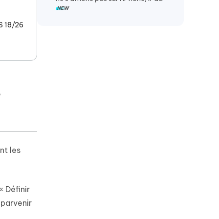
OS 18/26
S
nt les
 Définir
 parvenir