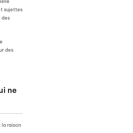
ielle
t sujettes
à des
re
ur des
ui ne
la raison