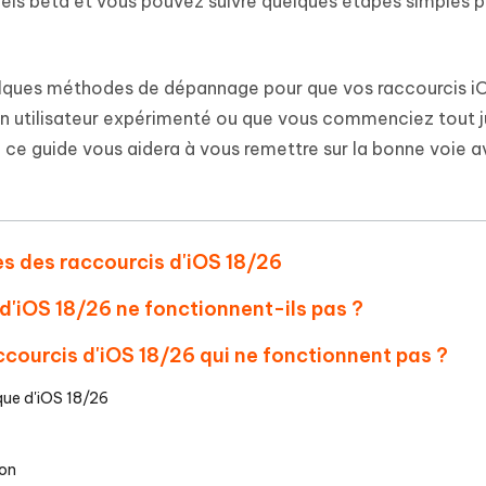
iels bêta et vous pouvez suivre quelques étapes simples p
 et optimiser votre Mac en un
- Mac Data Recovery
atuit de Retouche Photo d'IA
Transformer le contenu IA en texte
naturel
r les fichiers supprimés sur
New
hare AI Diagrimo
elques méthodes de dépannage pour que vos raccourcis iO
Tenorshare AI Writer
mez instantanément du texte
ramme
New
Écriver plus intelligemment et plus
n utilisateur expérimenté ou que vous commenciez tout j
 - Faux GPS Android APP
iCareFone Transfer APP
rapidement avec l'IA
, ce guide vous aidera à vous remettre sur la bonne voie 
l'emplacement Android sans PC
Transférer le chat WhatsApp
Android/iPhone
p Pro APP
es des raccourcis d'iOS 18/26
 l'iPhone avec AI gratuitement
 d'iOS 18/26 ne fonctionnent-ils pas ?
ccourcis d'iOS 18/26 qui ne fonctionnent pas ?
ique d'iOS 18/26
ion