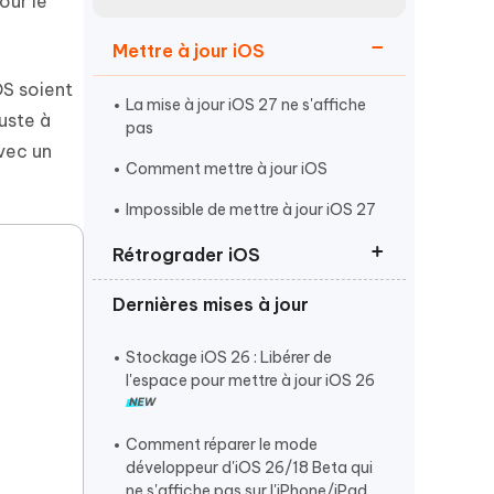
our le
Regarder maintenant
étonnantes
Mettre à jour iOS
Commencer
S soient
La mise à jour iOS 27 ne s'affiche
uste à
Plus de conseils utiles
pas
avec un
Comment mettre à jour iOS
Impossible de mettre à jour iOS 27
Rétrograder iOS
Plus de conseils utiles
Dernières mises à jour
Rétrograder d'iOS 27 vers iOS 26
Revenir à iOS 26 sans iTunes
Stockage iOS 26 : Libérer de
l'espace pour mettre à jour iOS 26
Supprimer ou désinstaller iOS 27
Comment réparer le mode
développeur d'iOS 26/18 Beta qui
ne s'affiche pas sur l'iPhone/iPad