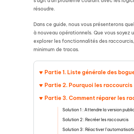
s'agit d'un problème courant avec les logic
Supprimer les fichiers en double grâce à
Nettoyer
4DDiG - Windows Data Recovery
4DDiG 
OCR et conversion de PDF en ligne
Outil Gr
l'IA
clic
résoudre.
gratuite
Récupérer les fichiers supprimés sur
Récupére
Windows
Mac
Tenors
2.0.0
Mobile
Dans ce guide, nous vous présenterons qu
Tenorshare AI PDF
Transfor
Résumer des documents PDF avec l'IA
en diag
à nouveau opérationnels. Que vous soyez u
Voir tous les produits
iAnyGo- iOS APP
iAnyGo
explorer les fonctionnalités des raccourcis
Changer l'emplacement de l'iPhone sans
Changer 
minimum de tracas.
PC
UltData for Android APP
Cleanu
Partie 1. Liste générale des bogu
Récupérer des données Android sans PC
Nettoyer
Partie 2. Pourquoi les raccourcis
Partie 3. Comment réparer les ra
Solution 1 : Attendre la version publ
Solution 2 : Recréer les raccourcis
Solution 3 : Réactiver l'automatisat