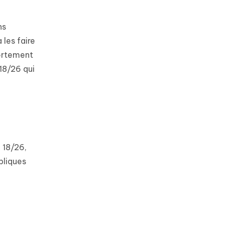
ns
les faire
portement
 18/26 qui
 18/26,
bliques