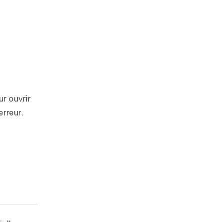
r ouvrir
erreur,