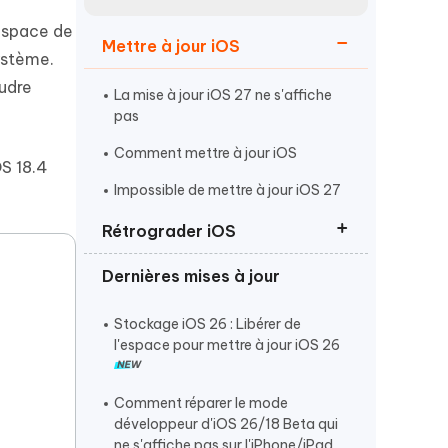
Regarder maintenant
étonnantes
’espace de
Mettre à jour iOS
Commencer
ystème.
oudre
La mise à jour iOS 27 ne s'affiche
Plus de conseils utiles
pas
Comment mettre à jour iOS
OS 18.4
Impossible de mettre à jour iOS 27
Rétrograder iOS
Plus de conseils utiles
Dernières mises à jour
Rétrograder d'iOS 27 vers iOS 26
Revenir à iOS 26 sans iTunes
Stockage iOS 26 : Libérer de
l'espace pour mettre à jour iOS 26
Supprimer ou désinstaller iOS 27
Comment réparer le mode
développeur d'iOS 26/18 Beta qui
ne s'affiche pas sur l'iPhone/iPad