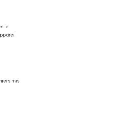
s le
ppareil
hiers mis