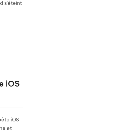
 s'éteint
le iOS
bêta iOS
ème et