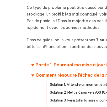
Supprimer les fichiers en double grâce à
Nettoyer
4DDiG - Windows Data Recovery
4DDiG 
OCR et conversion de PDF en ligne
Outil Gr
l'IA
clic
Ce type de problème peut être causé par d
gratuite
Récupérer les fichiers supprimés sur
Récupére
Windows
Mac
stockage, un profil bêta mal configuré, voi
Tenors
2.0.0
Mobile
Tenorshare AI PDF
Pas de panique ! Dans la majorité des cas, 
Transfor
Résumer des documents PDF avec l'IA
en diag
Voir tous les produits
rapidement avec les bonnes méthodes.
iAnyGo- iOS APP
iAnyGo
Changer l'emplacement de l'iPhone sans
Changer 
Dans ce guide, nous vous présentons
7 sol
PC
bêta sur iPhone et enfin profiter des nouve
UltData for Android APP
Cleanu
Récupérer des données Android sans PC
Nettoyer
Partie 1. Pourquoi ma mise à jour
Comment résoudre l’échec de la mi
Solution 1. Attendre un moment et r
Solution 2. Mettre à jour vers iOS 1
Solution 3. Réinstaller la mise à jour l