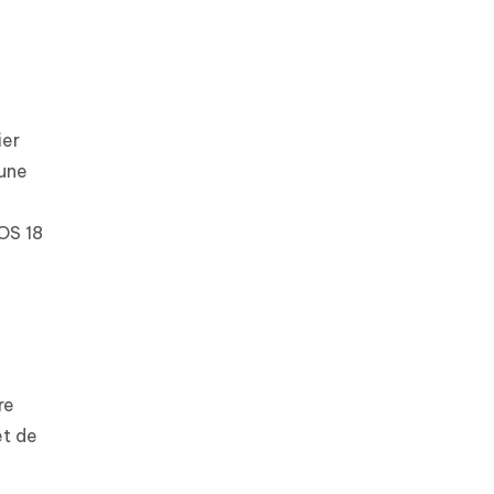
ier
 une
iOS 18
re
et de