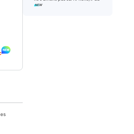
c
les