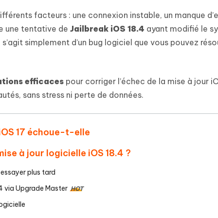
 et optimiser votre Mac en un
- Mac Data Recovery
atuit de Retouche Photo d'IA
Transformer le contenu IA en texte
ifférents facteurs : une connexion instable, un manque d
naturel
r les fichiers supprimés sur
New
re une tentative de
Jailbreak iOS 18.4
ayant modifié le s
hare AI Diagrimo
Tenorshare AI Writer
il s’agit simplement d’un bug logiciel que vous pouvez rés
mez instantanément du texte
ramme
New
Écriver plus intelligemment et plus
 - Faux GPS Android APP
iCareFone Transfer APP
rapidement avec l'IA
l'emplacement Android sans PC
Transférer le chat WhatsApp
utions efficaces
pour corriger l’échec de la mise à jour i
Android/iPhone
autés, sans stress ni perte de données.
p Pro APP
 l'iPhone avec AI gratuitement
 iOS 17 échoue-t-elle
se à jour logicielle iOS 18.4 ?
éessayer plus tard
8.4 via Upgrade Master
HOT
ogicielle