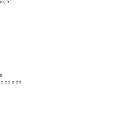
ne, et
le
ncipale de