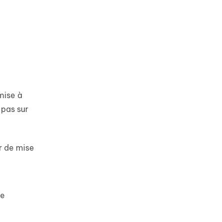
mise à
 pas sur
r de mise
le