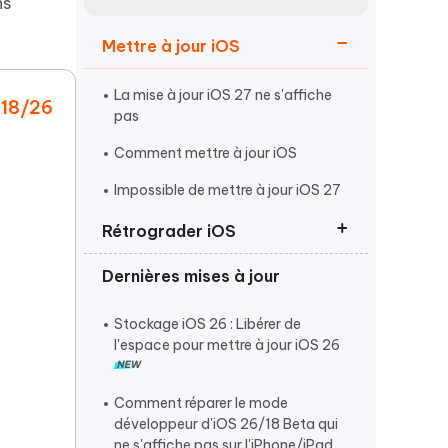
ns
Regarder maintenant
étonnantes
Mettre à jour iOS
Commencer
La mise à jour iOS 27 ne s'affiche
 18/26
Plus de conseils utiles
pas
Comment mettre à jour iOS
Impossible de mettre à jour iOS 27
Rétrograder iOS
Plus de conseils utiles
Dernières mises à jour
Rétrograder d'iOS 27 vers iOS 26
Revenir à iOS 26 sans iTunes
Stockage iOS 26 : Libérer de
l'espace pour mettre à jour iOS 26
Supprimer ou désinstaller iOS 27
Comment réparer le mode
développeur d'iOS 26/18 Beta qui
ne s'affiche pas sur l'iPhone/iPad