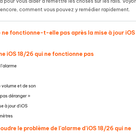
 et optimiser votre Mac en un
 pour vous aider à remettre les choses sur les rails. Voyo
- Mac Data Recovery
atuit de Retouche Photo d'IA
Transformer le contenu IA en texte
nt encore, comment vous pouvez y remédier rapidement.
naturel
r les fichiers supprimés sur
New
hare AI Diagrimo
Tenorshare AI Writer
mez instantanément du texte
e ne fonctionne-t-elle pas après la mise à jour iOS
ramme
New
Écriver plus intelligemment et plus
 - Faux GPS Android APP
iCareFone Transfer APP
rapidement avec l'IA
l'emplacement Android sans PC
Transférer le chat WhatsApp
Android/iPhone
me iOS 18/26 qui ne fonctionne pas
p Pro APP
 l'alarme
 l'iPhone avec AI gratuitement
de volume et de son
 pas déranger »
se à jour d'iOS
amètres
soudre le problème de l'alarme d'iOS 18/26 qui ne