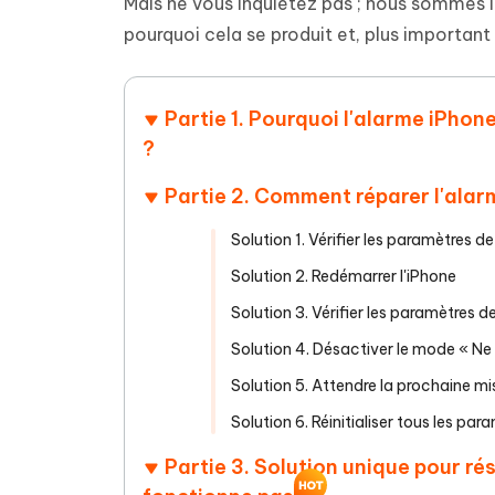
Supprimer les fichiers en double grâce à
Nettoyer
Mais ne vous inquiétez pas ; nous sommes là
4DDiG - Windows Data Recovery
4DDiG 
OCR et conversion de PDF en ligne
Outil Gr
l'IA
clic
pourquoi cela se produit et, plus importa
gratuite
Récupérer les fichiers supprimés sur
Récupére
Windows
Mac
Tenors
2.0.0
Mobile
Tenorshare AI PDF
Transfor
Partie 1. Pourquoi l'alarme iPhon
Résumer des documents PDF avec l'IA
en diag
Voir tous les produits
iAnyGo- iOS APP
iAnyGo
?
Changer l'emplacement de l'iPhone sans
Changer 
PC
Partie 2. Comment réparer l'alar
UltData for Android APP
Cleanu
Solution 1. Vérifier les paramètres de
Récupérer des données Android sans PC
Nettoyer
Solution 2. Redémarrer l'iPhone
Solution 3. Vérifier les paramètres 
Solution 4. Désactiver le mode « Ne
Solution 5. Attendre la prochaine mi
Solution 6. Réinitialiser tous les par
Partie 3. Solution unique pour ré