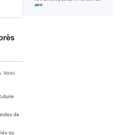
près
. Voici
oduire
andes de
iés au