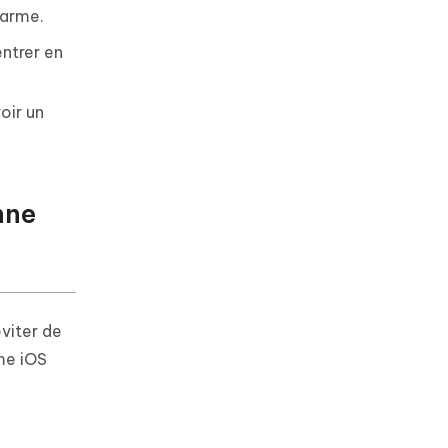
larme.
entrer en
oir un
nne
viter de
me iOS