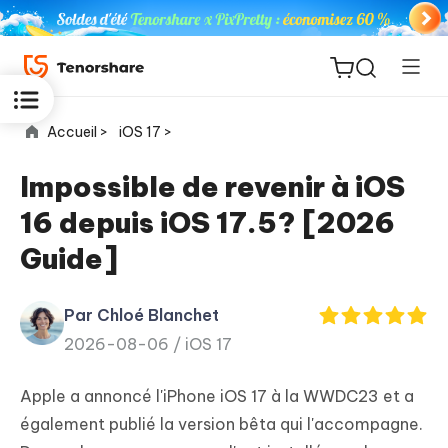
Accueil >
iOS 17 >
Impossible de revenir à iOS
16 depuis iOS 17.5? [2026
ReiBoot
Guide]
for iOS
Par Chloé Blanchet
PDNob
New
2026-08-06 /
iOS 17
PDF
Editor
Apple a annoncé l'iPhone iOS 17 à la WWDC23 et a
iAnyGo
également publié la version bêta qui l'accompagne.