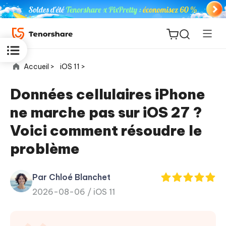
Accueil >
iOS 11 >
Données cellulaires iPhone
ne marche pas sur iOS 27 ?
ReiBoot
Voici comment résoudre le
for iOS
problème
PDNob
New
PDF
Par Chloé Blanchet
Editor
2026-08-06 /
iOS 11
iAnyGo