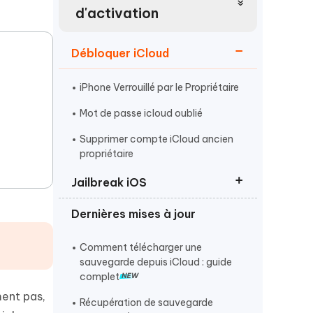
Regarder maintenant
étonnantes
d'activation
Commencer
Débloquer iCloud
Plus de conseils utiles
iPhone Verrouillé par le Propriétaire
Mot de passe icloud oublié
Supprimer compte iCloud ancien
propriétaire
Plus de conseils utiles
Jailbreak iOS
Dernières mises à jour
Jailbreak iPhone
Jailbreak iPad
Comment télécharger une
sauvegarde depuis iCloud : guide
Réinitialiser iPhone sans code
complet
ment pas,
Récupération de sauvegarde