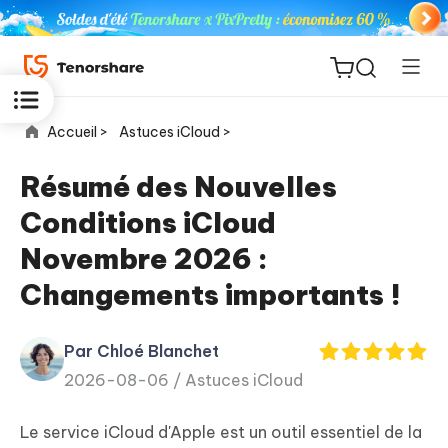
Accueil >
Astuces iCloud >
Résumé des Nouvelles
Conditions iCloud
ReiBoot
Novembre 2026 :
for iOS
Changements importants !
PDNob
New
PDF
Par Chloé Blanchet
Editor
2026-08-06 /
Astuces iCloud
iAnyGo
Le service iCloud d'Apple est un outil essentiel de la