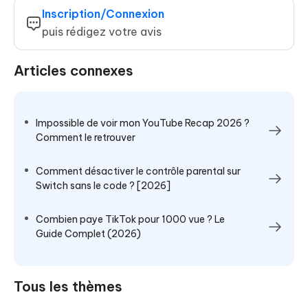
Inscription/Connexion
puis rédigez votre avis
Articles connexes
Impossible de voir mon YouTube Recap 2026 ?
Comment le retrouver
Comment désactiver le contrôle parental sur
Switch sans le code ? [2026]
Combien paye TikTok pour 1000 vue ? Le
Guide Complet (2026)
Tous les thèmes