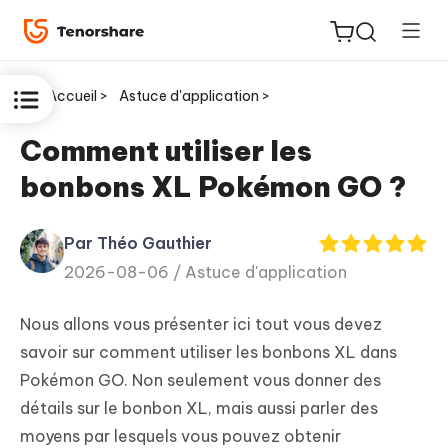
Accueil >
Astuce d'application >
Comment utiliser les
bonbons XL Pokémon GO ?
ReiBoot
for iOS
Par Théo Gauthier
2026-08-06 /
Astuce d'application
PDNob
New
PDF
Nous allons vous présenter ici tout vous devez
Editor
savoir sur
comment utiliser les bonbons XL dans
Pokémon GO
. Non seulement vous donner des
iAnyGo
détails sur le bonbon XL, mais aussi parler des
moyens par lesquels vous pouvez obtenir