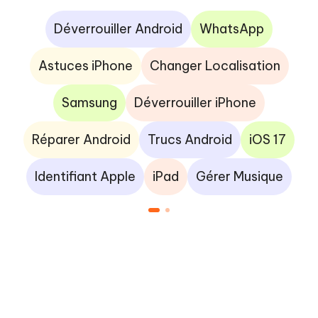
Déverrouiller Android
WhatsApp
Astuces iPhone
Changer Localisation
Samsung
Déverrouiller iPhone
Réparer Android
Trucs Android
iOS 17
Identifiant Apple
iPad
Gérer Musique