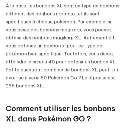
À la base, les bonbons XL sont un type de bonbons
différent des bonbons normaux, et ils sont
spécifiques à chaque pokémon. Par exemple, si
vous aviez des bonbons magikarp, vous pouvez
obtenir des bonbons magikarp XL. Autrement dit,
vous obtenez un bonbon xl pour ce type de
pokémon bien spécifique. Toutefois, vous devez
atteindre le niveau 40 pour obtenir un bonbon XL.
Petite question : combien de bonbons XL peut-on
avoir au niveau 50 Pokémon Go ? La réponse est
296 bonbons XL.
Comment utiliser les bonbons
XL dans Pokémon GO ?