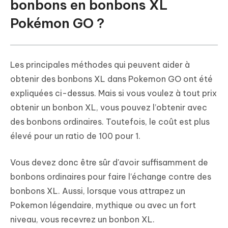
bonbons en bonbons XL
Pokémon GO ?
Les principales méthodes qui peuvent aider à
obtenir des bonbons XL dans Pokemon GO ont été
expliquées ci-dessus. Mais si vous voulez à tout prix
obtenir un bonbon XL, vous pouvez l’obtenir avec
des bonbons ordinaires. Toutefois, le coût est plus
élevé pour un ratio de 100 pour 1.
Vous devez donc être sûr d'avoir suffisamment de
bonbons ordinaires pour faire l’échange contre des
bonbons XL. Aussi, lorsque vous attrapez un
Pokemon légendaire, mythique ou avec un fort
niveau, vous recevrez un bonbon XL.