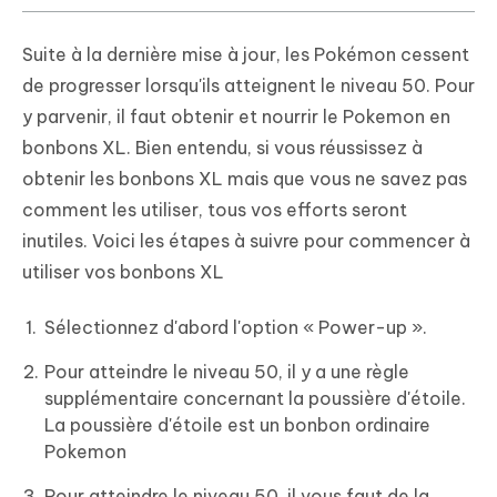
Suite à la dernière mise à jour, les Pokémon cessent
de progresser lorsqu'ils atteignent le niveau 50. Pour
y parvenir, il faut obtenir et nourrir le Pokemon en
bonbons XL. Bien entendu, si vous réussissez à
obtenir les bonbons XL mais que vous ne savez pas
comment les utiliser, tous vos efforts seront
inutiles. Voici les étapes à suivre pour commencer à
utiliser vos bonbons XL
Sélectionnez d'abord l'option « Power-up ».
Pour atteindre le niveau 50, il y a une règle
supplémentaire concernant la poussière d'étoile.
La poussière d'étoile est un bonbon ordinaire
Pokemon
Pour atteindre le niveau 50, il vous faut de la