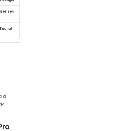
iser ses
 l'achat
a à
RP.
Pro