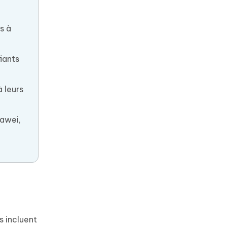
s à
iants
 leurs
uawei,
 incluent