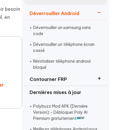
Regarder maintenant
étonnantes
ir besoin
Déverrouiller Android
Commencer
l, en
Déverrouiller un samsung sans
Plus de conseils utiles
code
Déverrouiller un téléphone écran
cassé
Réinitialiser téléphone android
bloqué
Plus de conseils utiles
Contourner FRP
er
Dernières mises à jour
Débloquer un compte Google
Réinitialiser samsung sans compte
Polybuzz Mod APK (Dernière
google
Version) - Débloquer Poly AI
Premium gratuitement
Logiciels gratuits pour contourner
le FRP
Meilleurs téléphones Android pour