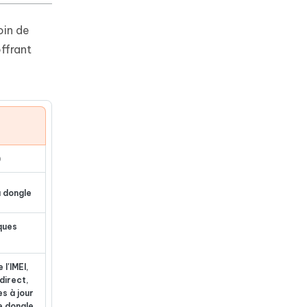
oin de
ffrant
)
u dongle
ques
l'IMEI,
direct,
s à jour
e dongle