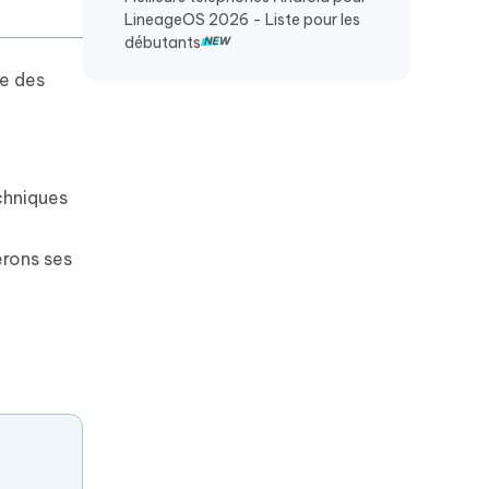
LineageOS 2026 - Liste pour les
débutants
ie des
echniques
erons ses