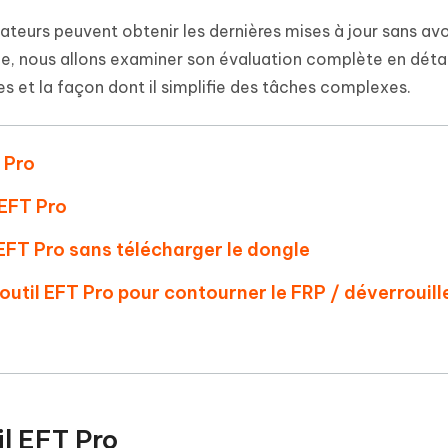
 et optimiser votre Mac en un
- Mac Data Recovery
atuit de Retouche Photo d'IA
Transformer le contenu IA en texte
sateurs peuvent obtenir les dernières mises à jour sans avo
naturel
r les fichiers supprimés sur
New
le, nous allons examiner son évaluation complète en détai
hare AI Diagrimo
Tenorshare AI Writer
s et la façon dont il simplifie des tâches complexes.
mez instantanément du texte
ramme
New
Écriver plus intelligemment et plus
 - Faux GPS Android APP
iCareFone Transfer APP
rapidement avec l'IA
l'emplacement Android sans PC
Transférer le chat WhatsApp
T Pro
Android/iPhone
 EFT Pro
p Pro APP
 l'iPhone avec AI gratuitement
l EFT Pro sans télécharger le dongle
l'outil EFT Pro pour contourner le FRP / déverrouill
il EFT Pro