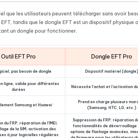
l que les utilisateurs peuvent télécharger sans avoir bes
FT, tandis que le dongle EFT est un dispositif physique o
tant un dongle pour fonctionner.
Outil EFT Pro
Dongle EFT Pro
ogiciel, pas besoin de dongle
Dispositif matériel (dongle
n ligne, valide pour différentes
Nécessite l'achat et l'activation d
durées
Prend en charge plusieurs mar
alement Samsung et Huawei
(Samsung, HTC, LG, etc.)
Suppression du FRP, réparation de 
n du FRP, réparation de l'IMEI,
fonctionnalités de déverrouillage 
lage de la SIM, activation des
options de flashage avancées, mise
ses à jour logicielles régulières
de firmware pour les utilisateurs d