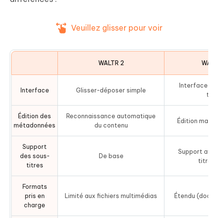
Veuillez glisser pour voir
WALTR 2
WALT
Interface am
Interface
Glisser-déposer simple
thè
Édition des
Reconnaissance automatique
Édition manue
métadonnées
du contenu
Support
Support avan
des sous-
De base
titres
titres
Formats
pris en
Limité aux fichiers multimédias
Étendu (docum
charge