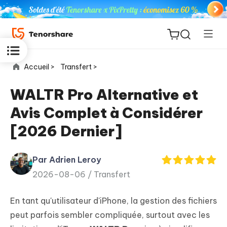
Accueil >
Transfert >
WALTR Pro Alternative et
Avis Complet à Considérer
ReiBoot
[2026 Dernier]
for iOS
Par Adrien Leroy
PDNob
New
2026-08-06 /
Transfert
PDF
Editor
En tant qu'utilisateur d'iPhone, la gestion des fichiers
iAnyGo
peut parfois sembler compliquée, surtout avec les