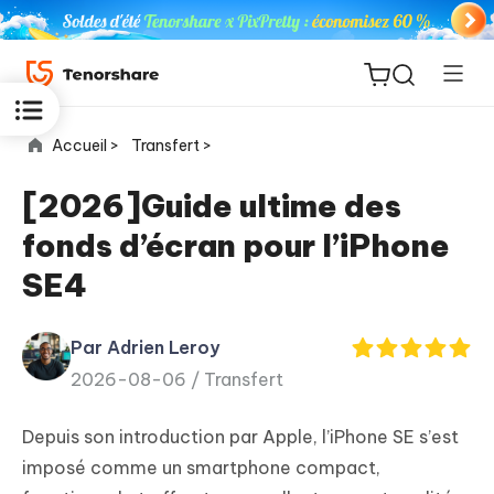
Accueil >
Transfert >
[2026]Guide ultime des
fonds d’écran pour l’iPhone
ReiBoot
SE4
for iOS
Par Adrien Leroy
PDNob
New
2026-08-06 /
Transfert
PDF
Editor
Depuis son introduction par Apple, l’iPhone SE s’est
iAnyGo
imposé comme un smartphone compact,