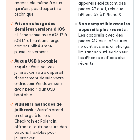
accessible même à ceux
appareils exécutant des
qui n'ont pas d'expertise
puces A7 à A11, tels que
technique.
l'iPhone 5S à l'iPhone X.
Prise en charge des
Non compatible avec les
dernières versions d'iOS
appareils plus récents :
:
Il fonctionne avec iOS 12 à
Les appareils avec des
iOS 17, offrant une large
puces A12 ou supérieures
compatibilité entre
ne sont pas pris en charge,
plusieurs versions.
limitant son utilisation sur
les iPhones et iPads plus
Aucun USB bootable
récents.
requis :
Vous pouvez
jailbreaker votre appareil
directement depuis votre
ordinateur Windows sans
avoir besoin d'un USB
bootable.
Plusieurs méthodes de
jailbreak :
Winra1n prend
en charge à la fois
Checkra1n et Palera1n,
offrant aux utilisateurs des
options flexibles pour
jailbreaker.