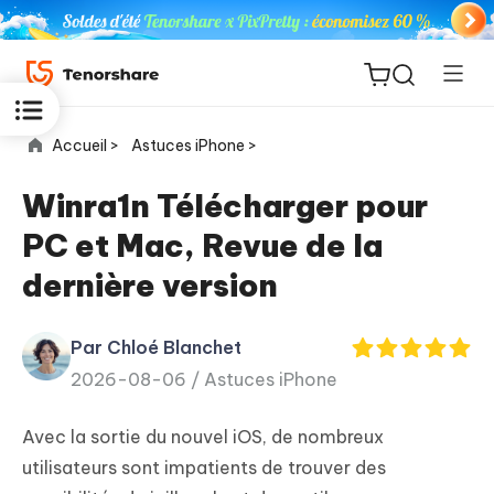
Accueil >
Astuces iPhone >
Winra1n Télécharger pour
PC et Mac, Revue de la
ReiBoot
dernière version
for iOS
Par Chloé Blanchet
PDNob
New
2026-08-06 /
Astuces iPhone
PDF
Editor
Avec la sortie du nouvel iOS, de nombreux
iAnyGo
utilisateurs sont impatients de trouver des