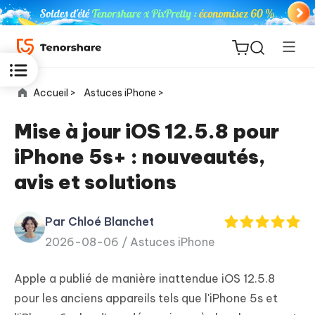
Accueil >
Astuces iPhone >
Mise à jour iOS 12.5.8 pour
iPhone 5s+ : nouveautés,
ReiBoot
avis et solutions
for iOS
Par Chloé Blanchet
PDNob
New
2026-08-06 /
Astuces iPhone
PDF
Editor
Apple a publié de manière inattendue iOS 12.5.8
iAnyGo
pour les anciens appareils tels que l'iPhone 5s et