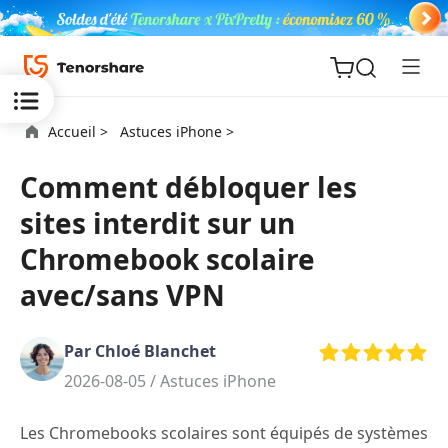
Accueil >
Astuces iPhone >
Comment débloquer les
sites interdit sur un
ReiBoot
Chromebook scolaire
for iOS
avec/sans VPN
PDNob
New
PDF
Par Chloé Blanchet
Editor
2026-08-05 /
Astuces iPhone
iAnyGo
Les Chromebooks scolaires sont équipés de systèmes