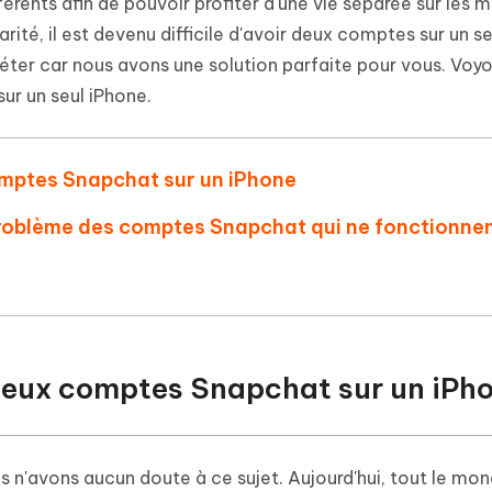
 et optimiser votre Mac en un
rents afin de pouvoir profiter d'une vie séparée sur les 
- Mac Data Recovery
atuit de Retouche Photo d'IA
Transformer le contenu IA en texte
é, il est devenu difficile d'avoir deux comptes sur un se
naturel
r les fichiers supprimés sur
New
iéter car nous avons une solution parfaite pour vous. Voy
hare AI Diagrimo
Tenorshare AI Writer
r un seul iPhone.
mez instantanément du texte
ramme
New
Écriver plus intelligemment et plus
 - Faux GPS Android APP
iCareFone Transfer APP
rapidement avec l'IA
l'emplacement Android sans PC
Transférer le chat WhatsApp
omptes Snapchat sur un iPhone
Android/iPhone
problème des comptes Snapchat qui ne fonctionne
p Pro APP
 l'iPhone avec AI gratuitement
 deux comptes Snapchat sur un iPh
s n'avons aucun doute à ce sujet. Aujourd'hui, tout le mo