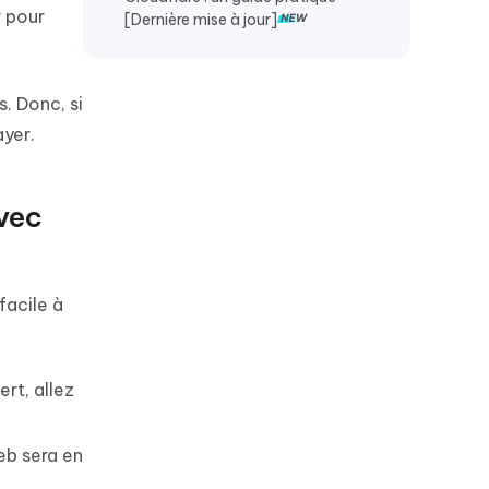
r pour
[Dernière mise à jour]
. Donc, si
yer.
vec
facile à
ert, allez
eb sera en