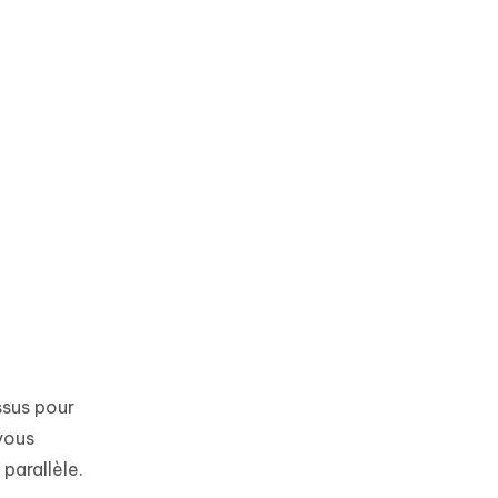
ssus pour
 vous
parallèle.