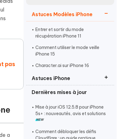
médias
Regarder maintenant
étonnantes
ul
Astuces Modèles iPhone
Commencer
ons
Entrer et sortir du mode
Plus de conseils utiles
récupération iPhone 11
Comment utiliser le mode veille
iPhone 15
nt pas
Character.ai sur iPhone 16
Astuces iPhone
Plus de conseils utiles
Dernières mises à jour
Activer le mode développeur
iPhone
Mise à jour iOS 12.5.8 pour iPhone
one
Entrer et Sortir du mode
5s+ : nouveautés, avis et solutions
récupération iPhone
Phone 17 ne se charge pas
Comment débloquer les défis
nde a
Cloudflare : un guide pratique