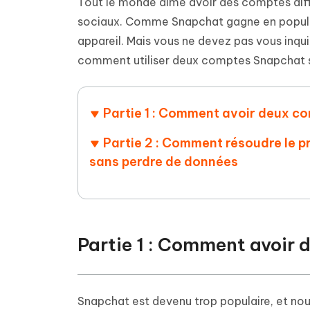
Supprimer les fichiers en double grâce à
Nettoyer
Tout le monde aime avoir des comptes diffé
4DDiG - Windows Data Recovery
4DDiG 
OCR et conversion de PDF en ligne
Outil Gr
l'IA
clic
sociaux. Comme Snapchat gagne en popularit
gratuite
Récupérer les fichiers supprimés sur
Récupére
Windows
Mac
appareil. Mais vous ne devez pas vous inqu
Tenors
2.0.0
Mobile
Tenorshare AI PDF
comment utiliser deux comptes Snapchat su
Transfor
Résumer des documents PDF avec l'IA
en diag
Voir tous les produits
iAnyGo- iOS APP
iAnyGo
Changer l'emplacement de l'iPhone sans
Changer 
Partie 1 : Comment avoir deux c
PC
Partie 2 : Comment résoudre le 
UltData for Android APP
Cleanu
sans perdre de données
Récupérer des données Android sans PC
Nettoyer
Partie 1 : Comment avoir
Snapchat est devenu trop populaire, et nou