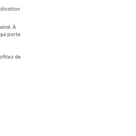
pplication
néral. À
 qui porte
ofitez de