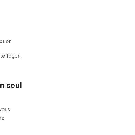
option
te façon,
n seul
vous
ez